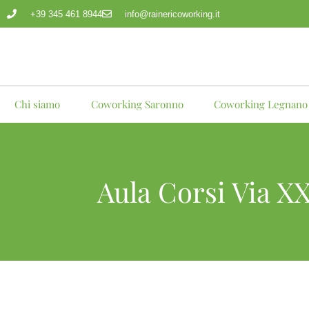
+39 345 461 8944
info@rainericoworking.it
Chi siamo
Coworking Saronno
Coworking Legnano
Aula Corsi Via X