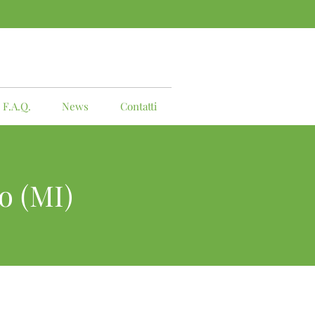
F.A.Q.
News
Contatti
o (MI)